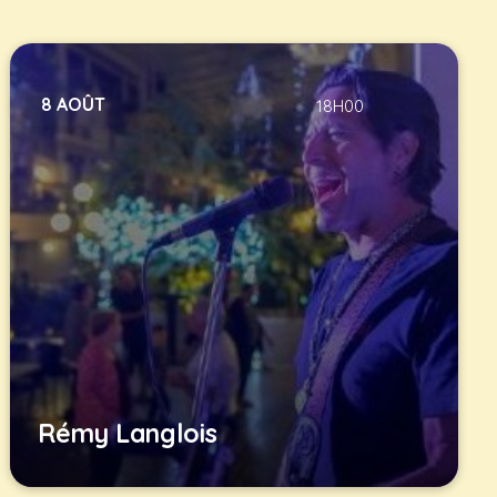
8 AOÛT
18H00
Rémy Langlois