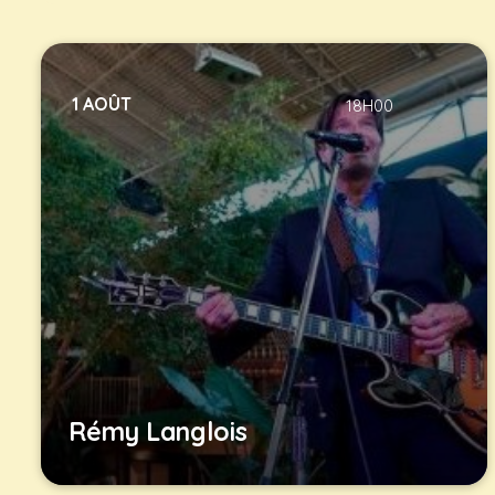
1 AOÛT
18H00
Rémy Langlois