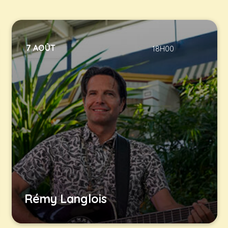
7 AOÛT
18H00
Rémy Langlois