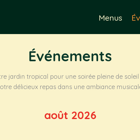
Menus
É
Événements
jardin tropical pour une soirée pleine de soleil 
otre délicieux repas dans une ambiance musical
août 2026