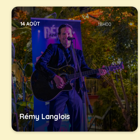
14 AOÛT
18H00
Rémy Langlois