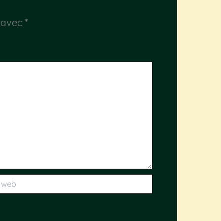
s avec
*