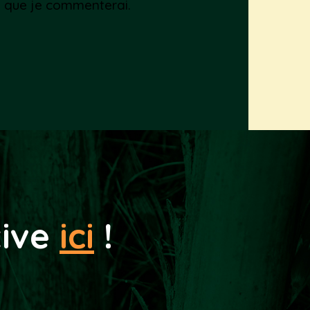
is que je commenterai.
tive
ici
!