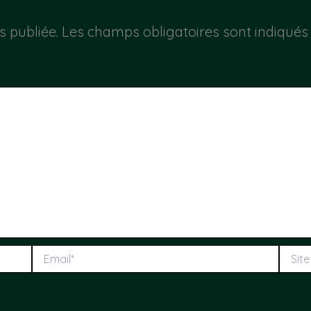
s publiée.
Les champs obligatoires sont indiqué
Email*
Site
web