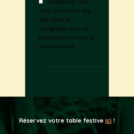
Enregistrer mon
nom, courriel et site
web dans le
navigateur pour la
prochaine fois que je
commenterai.
Alternative:
Réservez votre table festive
ici
!