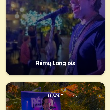
Rémy Langlois
14 AOÛT
18H00