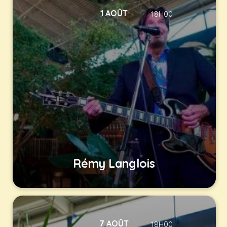
1 AOÛT
18H00
Rémy Langlois
7 AOÛT
18H00