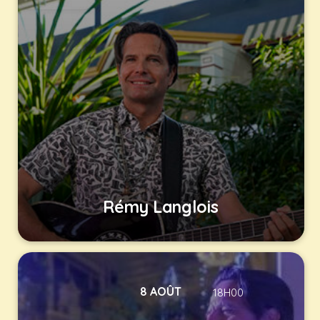
Rémy Langlois
8 AOÛT
18H00