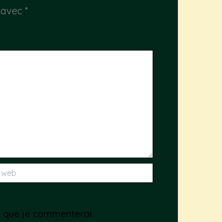
s avec
*
is que je commenterai.