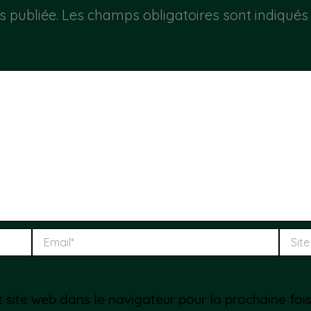
s publiée.
Les champs obligatoires sont indiqué
Email*
Site
web
t site web dans le navigateur pour la prochaine fo