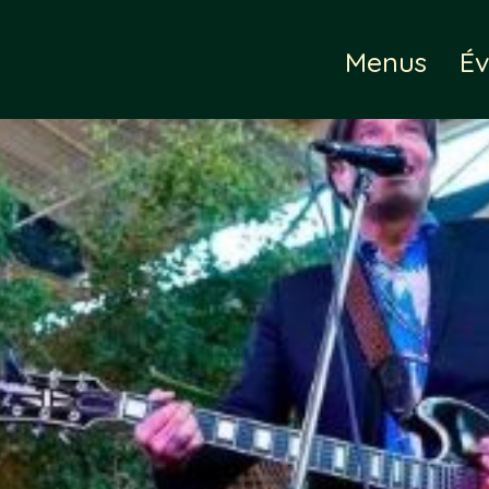
Menus
É