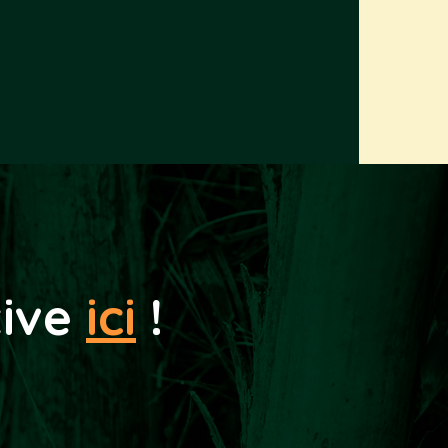
tive
ici
!