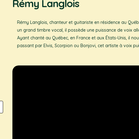
Rémy Langlois
Rémy Langlois, chanteur et guitariste en résidence au Qué
un grand timbre vocal, il possède une puissance de voix all
Ayant chanté au Québec, en France et aux États-Unis, il no
passant par Elvis, Scorpion ou Bonjovi, cet artiste à voix 